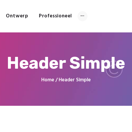
Account Aanvragen
Ontwerp
Ontwerp
Professioneel
Al uw reclameproducten direct online bestellen
Professioneel
Innovatie
Populair
Creatief
Georganiseerd
Header Simple
Home
Header Simple