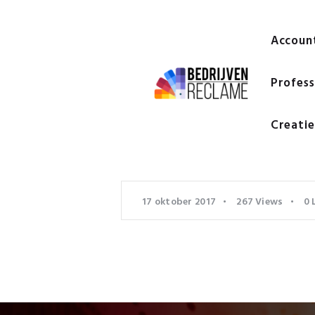
Accoun
Profess
Creatie
17 oktober 2017
267
Views
0