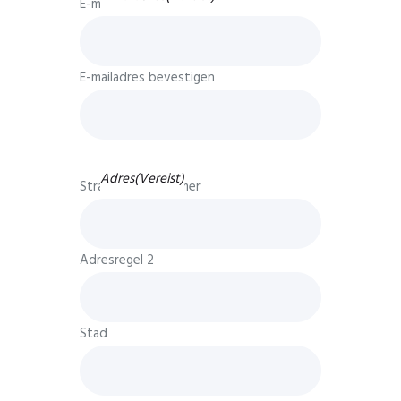
E-mailadres invoeren
E-mailadres bevestigen
Adres
(Vereist)
Straat + huisnummer
Adresregel 2
Stad