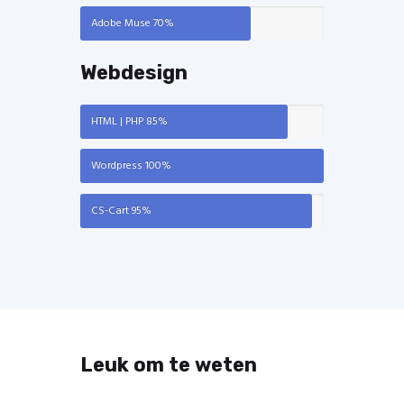
Adobe Muse
70%
Webdesign
HTML | PHP
85%
Wordpress
100%
CS-Cart
95%
Leuk om te weten