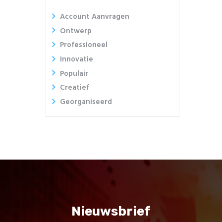
Account Aanvragen
Ontwerp
Professioneel
Innovatie
Populair
Creatief
Georganiseerd
Nieuwsbrief