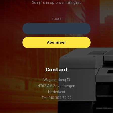
Schrijf u in op onze mailinglijst
E-mail
Contact
Wagenmakerij 13
4762 AV Zevenbergen
Nederland
Tel: 010 302 72 22