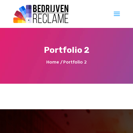
Al uw reclameproducten direct online bestellen
Account Aanvragen
Ontwerp
Portfolio 2
Professioneel
Innovatie
Home
Portfolio 2
Populair
Creatief
Georganiseerd